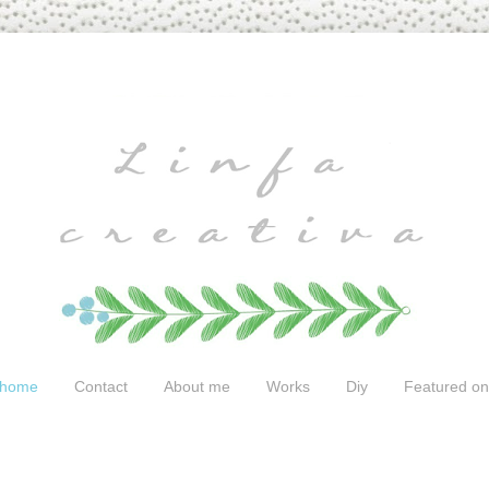
home
Contact
About me
Works
Diy
Featured on