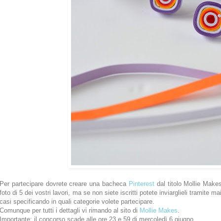
Per partecipare dovrete creare una bacheca
Pinterest
dal titolo Mollie Make
foto di 5 dei vostri lavori, ma se non siete iscritti potete inviarglieli tramite m
casi specificando in quali categorie volete partecipare.
Comunque per tutti i dettagli vi rimando al sito di
Mollie Makes
.
Importante: il concorso scade alle ore 23 e 59 di mercoledì 6 giugno.