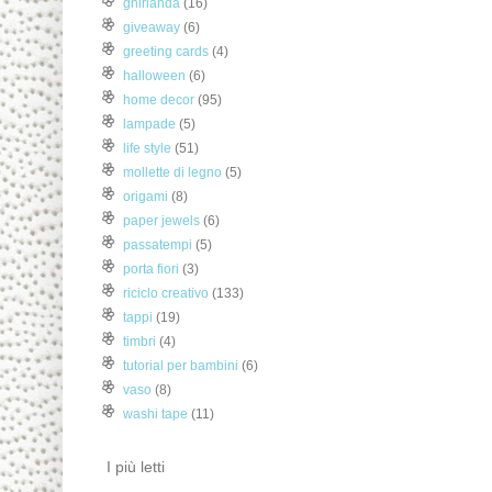
ghirlanda
(16)
giveaway
(6)
greeting cards
(4)
halloween
(6)
home decor
(95)
lampade
(5)
life style
(51)
mollette di legno
(5)
origami
(8)
paper jewels
(6)
passatempi
(5)
porta fiori
(3)
riciclo creativo
(133)
tappi
(19)
timbri
(4)
tutorial per bambini
(6)
vaso
(8)
washi tape
(11)
I più letti