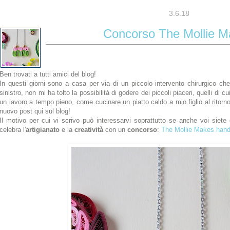
3.6.18
Concorso The Mollie M
Ben trovati a tutti amici del blog!
In questi giorni sono a casa per via di un piccolo intervento chirurgico che
sinistro, non mi ha tolto la possibilità di godere dei piccoli piaceri, quelli d
un lavoro a tempo pieno, come cucinare un piatto caldo a mio figlio al ritor
nuovo post qui sul blog!
Il motivo per cui vi scrivo può interessarvi soprattutto se anche voi siete
celebra l'
artigianato
e la
creatività
con un
concorso
:
The Mollie Makes han