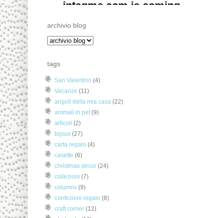
archivio blog
tags
San Valentino
(4)
Vacanze
(11)
angoli della mia casa
(22)
animali in pet
(9)
articoli
(2)
bijoux
(27)
carta regalo
(4)
casette
(6)
christmas decor
(24)
collezioni
(7)
columns
(9)
confezioni regalo
(8)
craft corner
(12)