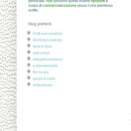
personale.
Non
possono quindi essere
riprodotti
a
scopo di
commercializzazione
senza il mio permesso
scritto.
blog preferiti
Craft and creativity
Morning Creativity
Next to Nicx
cafe nohut
dettaglihomedecor
e-manualmente
filo-so-pia
giochi di carta
ishtarolivera