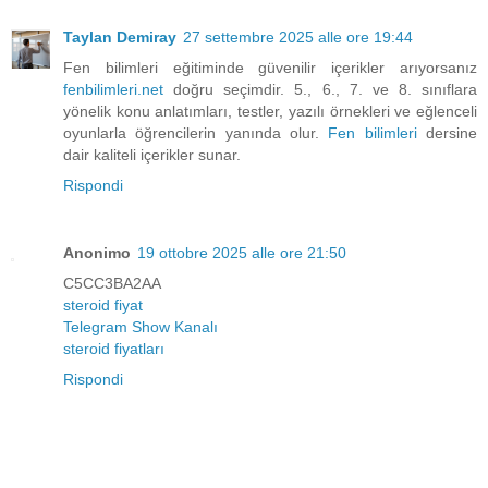
Taylan Demiray
27 settembre 2025 alle ore 19:44
Fen bilimleri eğitiminde güvenilir içerikler arıyorsanız
fenbilimleri.net
doğru seçimdir. 5., 6., 7. ve 8. sınıflara
yönelik konu anlatımları, testler, yazılı örnekleri ve eğlenceli
oyunlarla öğrencilerin yanında olur.
Fen bilimleri
dersine
dair kaliteli içerikler sunar.
Rispondi
Anonimo
19 ottobre 2025 alle ore 21:50
C5CC3BA2AA
steroid fiyat
Telegram Show Kanalı
steroid fiyatları
Rispondi