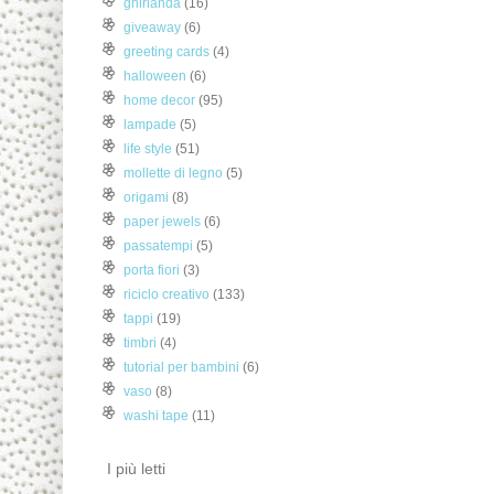
ghirlanda
(16)
giveaway
(6)
greeting cards
(4)
halloween
(6)
home decor
(95)
lampade
(5)
life style
(51)
mollette di legno
(5)
origami
(8)
paper jewels
(6)
passatempi
(5)
porta fiori
(3)
riciclo creativo
(133)
tappi
(19)
timbri
(4)
tutorial per bambini
(6)
vaso
(8)
washi tape
(11)
I più letti