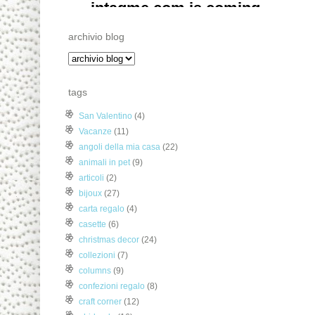
archivio blog
tags
San Valentino
(4)
Vacanze
(11)
angoli della mia casa
(22)
animali in pet
(9)
articoli
(2)
bijoux
(27)
carta regalo
(4)
casette
(6)
christmas decor
(24)
collezioni
(7)
columns
(9)
confezioni regalo
(8)
craft corner
(12)