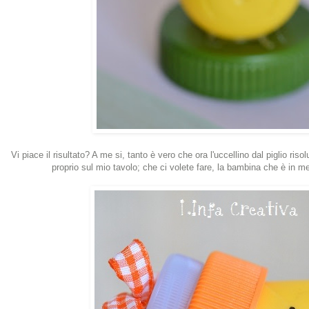
Vi piace il risultato? A me si, tanto è vero che ora l'uccellino dal piglio ris
proprio sul mio tavolo; che ci volete fare, la bambina che è in m