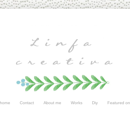
home
Contact
About me
Works
Diy
Featured on