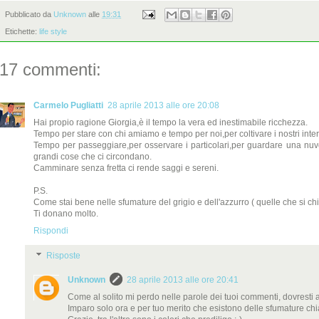
Pubblicato da
Unknown
alle
19:31
Etichette:
life style
17 commenti:
Carmelo Pugliatti
28 aprile 2013 alle ore 20:08
Hai propio ragione Giorgia,è il tempo la vera ed inestimabile ricchezza.
Tempo per stare con chi amiamo e tempo per noi,per coltivare i nostri inte
Tempo per passeggiare,per osservare i particolari,per guardare una nuvol
grandi cose che ci circondano.
Camminare senza fretta ci rende saggi e sereni.
P.S.
Come stai bene nelle sfumature del grigio e dell'azzurro ( quelle che si chia
Ti donano molto.
Rispondi
Risposte
Unknown
28 aprile 2013 alle ore 20:41
Come al solito mi perdo nelle parole dei tuoi commenti, dovresti av
Imparo solo ora e per tuo merito che esistono delle sfumature chiam