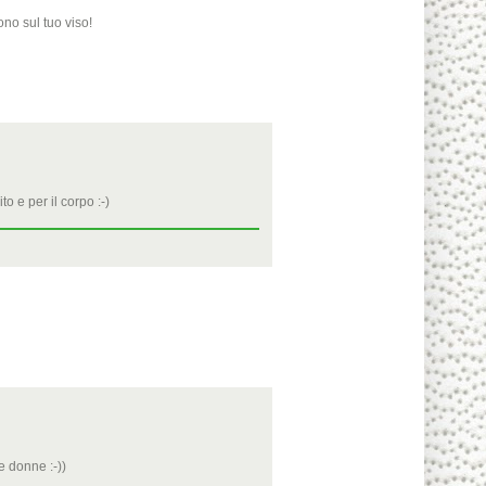
ono sul tuo viso!
o e per il corpo :-)
e donne :-))