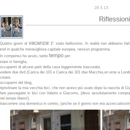
28.4.13
Riflessioni
vacanza
Quattro giorni di
! E' stato bellissimo. In realtà non abbiamo fa
end in qualche meravigliosa capitale europea, nessun programma.
tempo
In compenso ho avuto, tanto
per:
stare in famiglia,
occuparmi di alcune parti della casa leggermente trascurate,
vedere due dvd (Carica dei 101 e Carica dei 101 due Macchia,un eroe a Lond
creare,
occuparmi del blog,
ripristinare la mia vecchia bici, che non avevo più usato dopo la nascita di 
fare passegiate in bici con Valerio e Giacomo, (devo assolutamente comprare
nel tempo libero!),
trascorrere una domenica in centro, (anche se il giorno non era azzeccatissimo