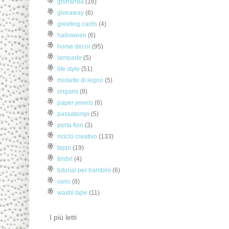
ghirlanda
(16)
giveaway
(6)
greeting cards
(4)
halloween
(6)
home decor
(95)
lampade
(5)
life style
(51)
mollette di legno
(5)
origami
(8)
paper jewels
(6)
passatempi
(5)
porta fiori
(3)
riciclo creativo
(133)
tappi
(19)
timbri
(4)
tutorial per bambini
(6)
vaso
(8)
washi tape
(11)
I più letti