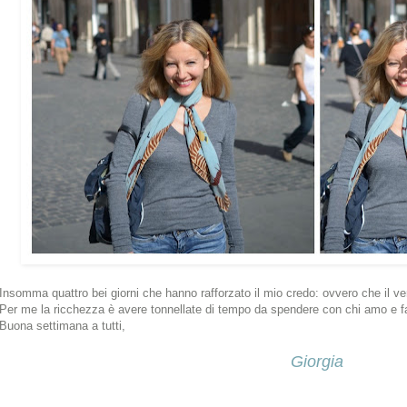
Insomma quattro bei giorni che hanno rafforzato il mio credo: ovvero che il ve
Per me la ricchezza è avere tonnellate di tempo da spendere con chi amo e 
Buona settimana a tutti,
Giorgia