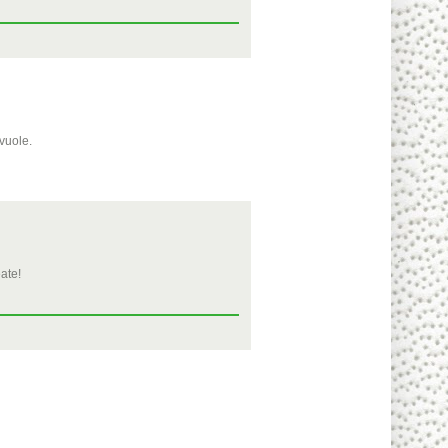
 vuole.
ate!