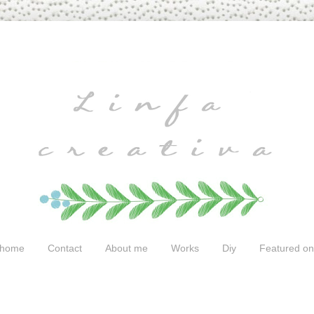
home
Contact
About me
Works
Diy
Featured on