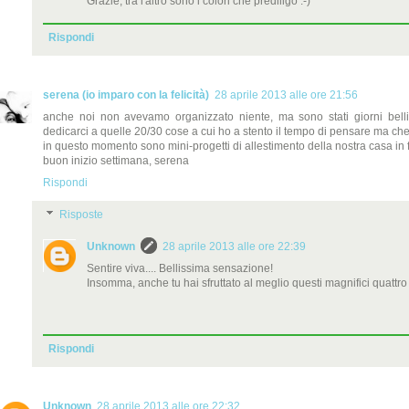
Grazie, tra l'altro sono i colori che prediligo :-)
Rispondi
serena (io imparo con la felicità)
28 aprile 2013 alle ore 21:56
anche noi non avevamo organizzato niente, ma sono stati giorni bellis
dedicarci a quelle 20/30 cose a cui ho a stento il tempo di pensare ma che
in questo momento sono mini-progetti di allestimento della nostra casa in fi
buon inizio settimana, serena
Rispondi
Risposte
Unknown
28 aprile 2013 alle ore 22:39
Sentire viva.... Bellissima sensazione!
Insomma, anche tu hai sfruttato al meglio questi magnifici quattro 
Rispondi
Unknown
28 aprile 2013 alle ore 22:32