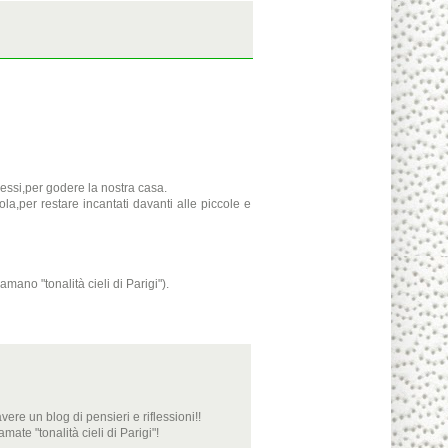
ressi,per godere la nostra casa.
a,per restare incantati davanti alle piccole e
mano "tonalità cieli di Parigi").
ere un blog di pensieri e riflessioni!!
ate "tonalità cieli di Parigi"!