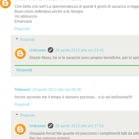
Che bella che sei!! La spensieratezza di questi 4 giorni di vacanza si legg
Buon inizio settimana anche a te Giorgia.
Un abbraccio
Emanuela
Rispondi
Risposte
Unknown
28 aprile 2013 alle ore 22:41
Grazie Manu, he si le vacanze sono proprio benefiche, per lo spirit
Rispondi
Tulimami
29 aprile 2013 alle ore 08:38
Anche secondo me il tempo è davvero prezioso... e tu sei bellissima!!!!
Rispondi
Risposte
Unknown
29 aprile 2013 alle ore 17:31
Graaazie Anna! Ma quanto mi piacciono i complimenti fatti da altr
Per me valgono doppio!