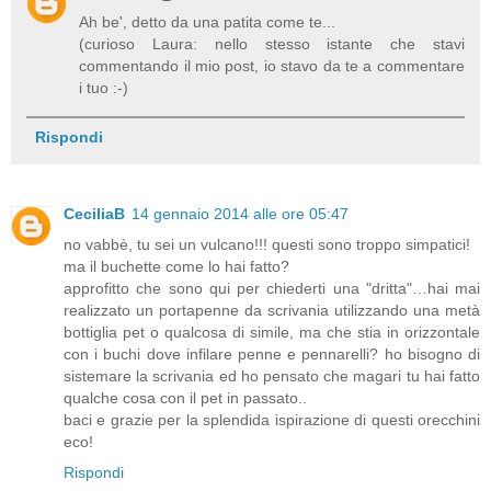
Ah be', detto da una patita come te...
(curioso Laura: nello stesso istante che stavi
commentando il mio post, io stavo da te a commentare
i tuo :-)
Rispondi
CeciliaB
14 gennaio 2014 alle ore 05:47
no vabbè, tu sei un vulcano!!! questi sono troppo simpatici!
ma il buchette come lo hai fatto?
approfitto che sono qui per chiederti una "dritta"…hai mai
realizzato un portapenne da scrivania utilizzando una metà
bottiglia pet o qualcosa di simile, ma che stia in orizzontale
con i buchi dove infilare penne e pennarelli? ho bisogno di
sistemare la scrivania ed ho pensato che magari tu hai fatto
qualche cosa con il pet in passato..
baci e grazie per la splendida ispirazione di questi orecchini
eco!
Rispondi