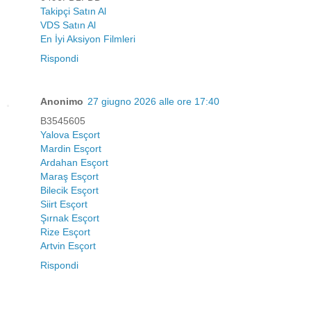
Takipçi Satın Al
VDS Satın Al
En İyi Aksiyon Filmleri
Rispondi
Anonimo
27 giugno 2026 alle ore 17:40
B3545605
Yalova Esçort
Mardin Esçort
Ardahan Esçort
Maraş Esçort
Bilecik Esçort
Siirt Esçort
Şırnak Esçort
Rize Esçort
Artvin Esçort
Rispondi