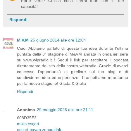
Forte vero? Chissà cosa tirerai fuori con le tue
capacità!
Rispondi
M.V.M
25 giugno 2014 alle ore 12:04
Ciao! Abbiamo parlato di questa tua idea durante l'ultima
puntata della 3° stagione di M&VM andata in onda ieri sera
su www.wipradio.it ! Segui il link per ascoltare il podcast
direttamente dal sito della nostra webradio. Grazie di averci
concesso l'opportunità di girellare sul tuo blog e di
condividerne idee ed esperienze! Ti aspettiamo in autunno
per la nuova stagione! Giada & Giulia
Rispondi
Anonimo
29 maggio 2026 alle ore 21:11
608D35E3
milas esçort
esçort bayan zonguldak