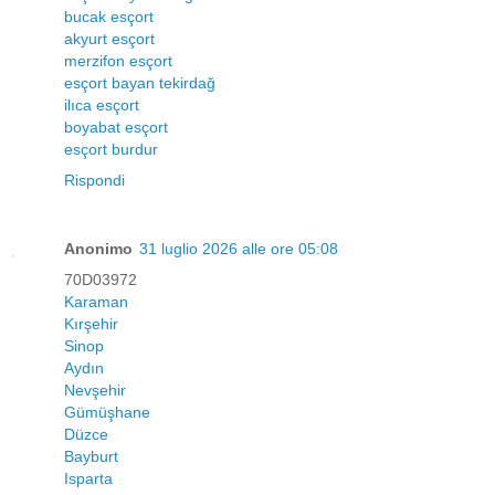
bucak esçort
akyurt esçort
merzifon esçort
esçort bayan tekirdağ
ilıca esçort
boyabat esçort
esçort burdur
Rispondi
Anonimo
31 luglio 2026 alle ore 05:08
70D03972
Karaman
Kırşehir
Sinop
Aydın
Nevşehir
Gümüşhane
Düzce
Bayburt
Isparta