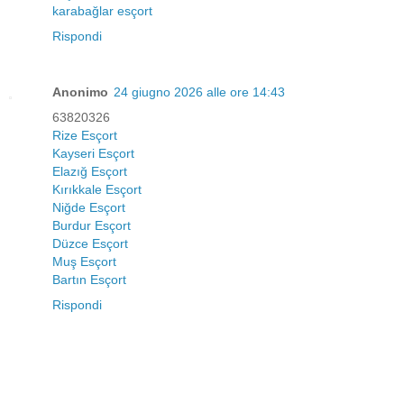
karabağlar esçort
Rispondi
Anonimo
24 giugno 2026 alle ore 14:43
63820326
Rize Esçort
Kayseri Esçort
Elazığ Esçort
Kırıkkale Esçort
Niğde Esçort
Burdur Esçort
Düzce Esçort
Muş Esçort
Bartın Esçort
Rispondi