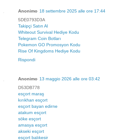
Anonimo
18 settembre 2025 alle ore 17:44
5DE0793D3A
Takipçi Satın Al
Whiteout Survival Hediye Kodu
Telegram Coin Botları
Pokemon GO Promosyon Kodu
Rise Of Kingdoms Hediye Kodu
Rispondi
Anonimo
13 maggio 2026 alle ore 03:42
D53DB778
esçort maraş
kırıkhan esçort
esçort bayan edirne
atakum esçort
söke esçort
amasya esçort
akseki esçort
esçort balıkesir