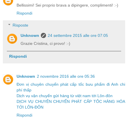
Bellissimi! Sei proprio brava a dipingere, complimenti! :-)
Rispondi
Risposte
Unknown
24 settembre 2015 alle ore 07:05
Grazie Cristina, ci provo! :-)
Rispondi
Unknown
2 novembre 2016 alle ore 05:36
Đơn vị chuyên chuyển phát cấp tốc bưu phẩm đi Anh chi
phí thấp
Dịch vụ vận chuyển gửi hàng từ việt nam tới Lôn-đôn
DỊCH VỤ CHUYÊN CHUYỂN PHÁT CẤP TỐC HÀNG HÓA
TỚI LÔN-ĐÔN
Rispondi