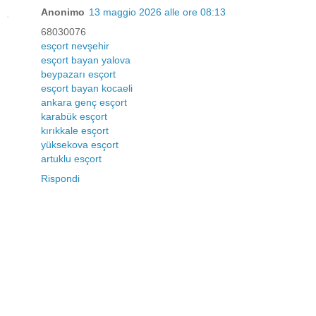
Anonimo
13 maggio 2026 alle ore 08:13
68030076
esçort nevşehir
esçort bayan yalova
beypazarı esçort
esçort bayan kocaeli
ankara genç esçort
karabük esçort
kırıkkale esçort
yüksekova esçort
artuklu esçort
Rispondi