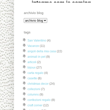
archivio blog
tags
San Valentino
(4)
Vacanze
(11)
angoli della mia casa
(22)
animali in pet
(9)
articoli
(2)
bijoux
(27)
carta regalo
(4)
casette
(6)
christmas decor
(24)
collezioni
(7)
columns
(9)
confezioni regalo
(8)
craft corner
(12)