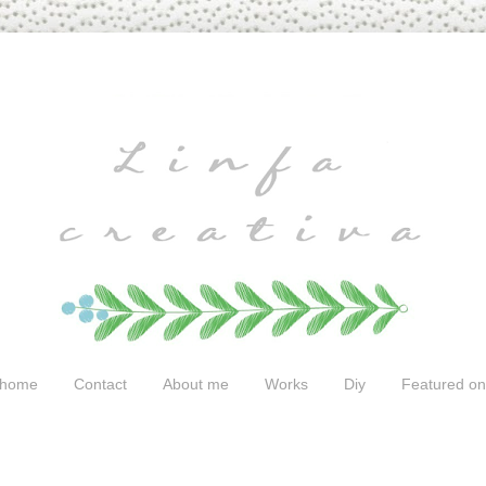
home
Contact
About me
Works
Diy
Featured on