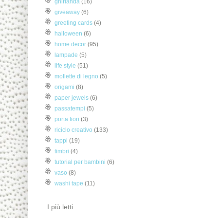
ghirlanda
(16)
giveaway
(6)
greeting cards
(4)
halloween
(6)
home decor
(95)
lampade
(5)
life style
(51)
mollette di legno
(5)
origami
(8)
paper jewels
(6)
passatempi
(5)
porta fiori
(3)
riciclo creativo
(133)
tappi
(19)
timbri
(4)
tutorial per bambini
(6)
vaso
(8)
washi tape
(11)
I più letti