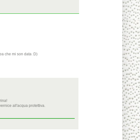
dea che mi son data :D)
rina!
vernice all'acqua protettiva.