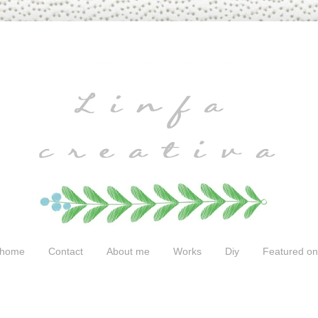
home
Contact
About me
Works
Diy
Featured on