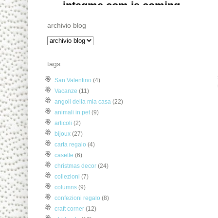
archivio blog
tags
San Valentino
(4)
Vacanze
(11)
angoli della mia casa
(22)
animali in pet
(9)
articoli
(2)
bijoux
(27)
carta regalo
(4)
casette
(6)
christmas decor
(24)
collezioni
(7)
columns
(9)
confezioni regalo
(8)
craft corner
(12)