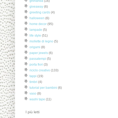
ghirlanda
(16)
giveaway
(6)
greeting cards
(4)
halloween
(6)
home decor
(95)
lampade
(5)
life style
(51)
mollette di legno
(5)
origami
(8)
paper jewels
(6)
passatempi
(5)
porta fiori
(3)
riciclo creativo
(133)
tappi
(19)
timbri
(4)
tutorial per bambini
(6)
vaso
(8)
washi tape
(11)
I più letti