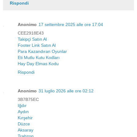
Rispondi
Anonimo
17 settembre 2025 alle ore 17:04
CEE2918E43
Takipçi Satın Al
Footer Link Satın Al
Para Kazandıran Oyunlar
Eti Mutlu Kutu Kodları
Hay Day Elmas Kodu
Rispondi
Anonimo
31 luglio 2026 alle ore 02:12
3B7B75EC
Iğdır
Aydın
Kırşehir
Düzce
Aksaray
Trabzon