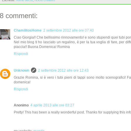
Etichette:
home decor
,
riciclo creativo
8 commenti:
ChamilitosHome
2 settembre 2012 alle ore 07:40
Ciao Giorgia!! Che bellissimo rinnovamento! e sono stupendi quei tubi porta
Nel mio blog ti ho lasciato un regalino, è per la tua voglia di fare, per dif
piaccia!! Buona Domenica! Romina
Rispondi
Unknown
2 settembre 2012 alle ore 12:43
Grazie Romina, si è vero i tubi pieni di tappi sono molto scenografici! F
domenica!
Rispondi
Anonimo
4 aprile 2013 alle ore 03:27
Pretty! This has been a really wonderful post. Thanks for supplying this inf