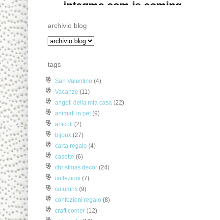
archivio blog
tags
San Valentino
(4)
Vacanze
(11)
angoli della mia casa
(22)
animali in pet
(9)
articoli
(2)
bijoux
(27)
carta regalo
(4)
casette
(6)
christmas decor
(24)
collezioni
(7)
columns
(9)
confezioni regalo
(8)
craft corner
(12)