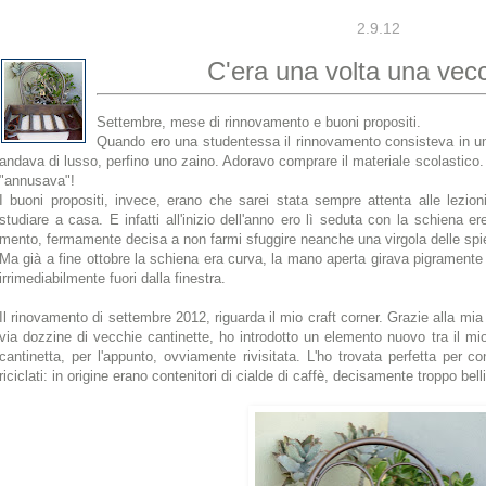
2.9.12
C'era una volta una vecc
Settembre, mese di rinnovamento e buoni propositi.
Quando ero una studentessa il rinnovamento consisteva in un d
andava di lusso, perfino uno zaino. Adoravo comprare il materiale scolastico. 
"annusava"!
I buoni propositi, invece, erano che sarei stata sempre attenta alle lezi
studiare a casa. E infatti all'inizio dell'anno ero lì seduta con la schiena er
mento, fermamente decisa a non farmi sfuggire neanche una virgola delle spi
Ma già a fine ottobre la schiena era curva, la mano aperta girava pigramente
irrimediabilmente fuori dalla finestra.
Il rinovamento di settembre 2012, riguarda il mio craft corner. Grazie alla mi
via dozzine di vecchie cantinette, ho introdotto un elemento nuovo tra il m
cantinetta, per l'appunto, ovviamente rivisitata. L'ho trovata perfetta per co
riciclati: in origine erano contenitori di cialde di caffè, decisamente troppo bell