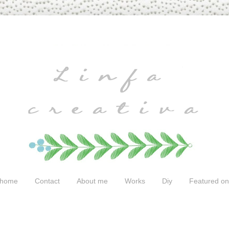
home
Contact
About me
Works
Diy
Featured on