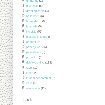
ghirlanda
(16)
giveaway
(6)
greeting cards
(4)
halloween
(6)
home decor
(95)
lampade
(5)
life style
(51)
mollette di legno
(5)
origami
(8)
paper jewels
(6)
passatempi
(5)
porta fiori
(3)
riciclo creativo
(133)
tappi
(19)
timbri
(4)
tutorial per bambini
(6)
vaso
(8)
washi tape
(11)
I più letti