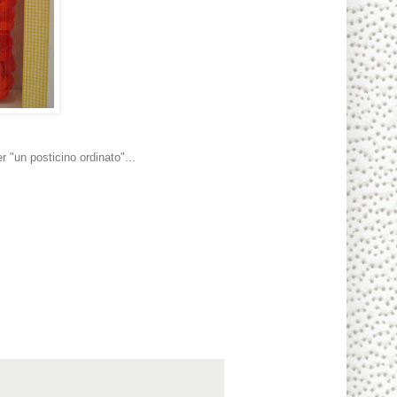
r "un posticino ordinato"...