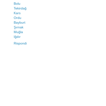
Bolu
Tekirdağ
Kars
Ordu
Bayburt
Şırnak
Muğla
Iğdır
Rispondi