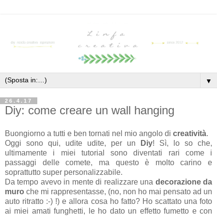
▼
26.4.17
Diy: come creare un wall hanging
Buongiorno a tutti e ben tornati nel mio angolo di
creatività
.
Oggi sono qui, udite udite, per un
Diy
! Sì, lo so che,
ultimamente i miei tutorial sono diventati rari come i
passaggi delle comete, ma questo è molto carino e
soprattutto super personalizzabile.
Da tempo avevo in mente di realizzare una
decorazione da
muro
che mi rappresentasse, (no, non ho mai pensato ad un
auto ritratto :-) !) e allora cosa ho fatto? Ho scattato una foto
ai miei amati funghetti, le ho dato un effetto fumetto e con