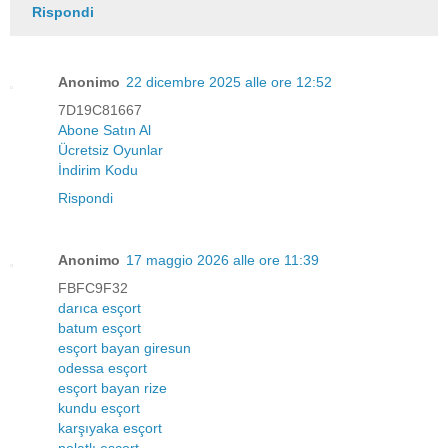
Rispondi
Anonimo
22 dicembre 2025 alle ore 12:52
7D19C81667
Abone Satın Al
Ücretsiz Oyunlar
İndirim Kodu
Rispondi
Anonimo
17 maggio 2026 alle ore 11:39
FBFC9F32
darıca esçort
batum esçort
esçort bayan giresun
odessa esçort
esçort bayan rize
kundu esçort
karşıyaka esçort
polatlı esçort