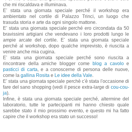
che mi riscaldava e illuminava.
E' stata una giornata speciale perché il workshop era
ambientato nel cortile di Palazzo Trinci, un luogo che
trasuda storia e arte da ogni singolo mattone.
E' stata una giornata speciale perché ero circondata da 50
bravissimi artigiani che vendevano i loro prodotti lungo le
ampie arcate del cortile. E' stata una giornata speciale
perché al workshop, dopo qualche imprevisto, è riuscita a
venire anche mia cugina.
E' stata una giornata speciale perché sono riuscita a
rincontrare della amiche blogger come
blog a cavolo
e
pasticci di carta
, e a conoscerne di persona delle nuove,
come la
gallina Rosita
e
Le idee della Vale
.
E' stata una giornata speciale perchè c'è stata l'occasione di
fare del sano shopping (vedi il pesce extra-large di
cou-cou-
ja
).
Infine, è stata una giornata speciale perché, altermine del
laboratorio, tutte le partecipanti mi hanno chiesto quale
sarebbe stato il mio prossimo evento, e questo mi ha fatto
capire che il workshop era stato un successo!